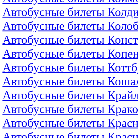
Автобусные билеты Колди
Автобусные билеты Колоб
Автобусные билеты Конст
Автобусные билеты Копен
Автобусные билеты Коттб
Автобусные билеты Коша
Автобусные билеты Крайл
Автобусные билеты Крако
Автобусные билеты Красн
Автобусные билеты Красн