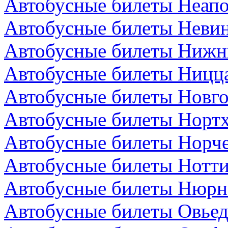
Автобусные билеты Неапо
Автобусные билеты Невин
Автобусные билеты Нижн
Автобусные билеты Ницц
Автобусные билеты Новго
Автобусные билеты Нортх
Автобусные билеты Норч
Автобусные билеты Нотти
Автобусные билеты Нюрнб
Автобусные билеты Овьед