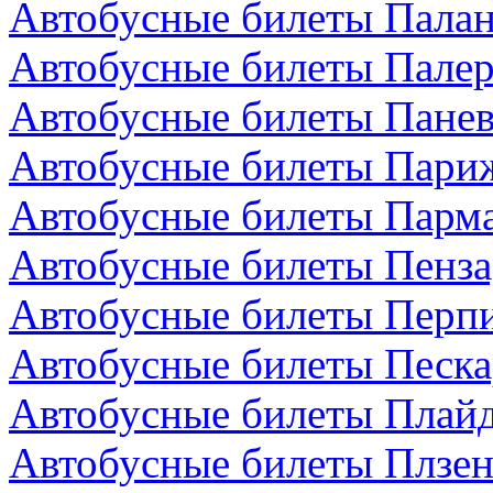
Автобусные билеты Палан
Автобусные билеты Палер
Автобусные билеты Панев
Автобусные билеты Пари
Автобусные билеты Парма
Автобусные билеты Пенза
Автобусные билеты Перп
Автобусные билеты Песка
Автобусные билеты Плайд
Автобусные билеты Плзен