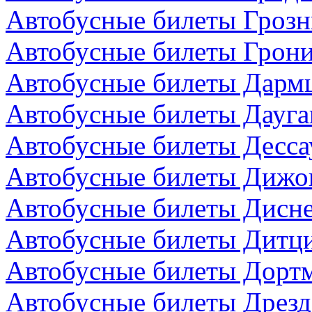
Автобусные билеты Грозн
Автобусные билеты Грони
Автобусные билеты Дармш
Автобусные билеты Дауга
Автобусные билеты Десса
Автобусные билеты Дижо
Автобусные билеты Дисн
Автобусные билеты Дитци
Автобусные билеты Дортм
Автобусные билеты Дрезд