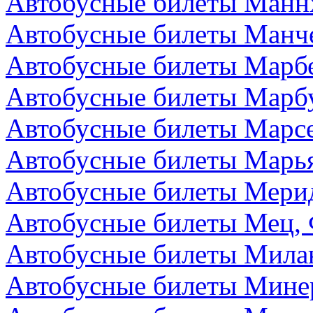
Автобусные билеты Манн
Автобусные билеты Манче
Автобусные билеты Марбе
Автобусные билеты Марбу
Автобусные билеты Марс
Автобусные билеты Марья
Автобусные билеты Мери
Автобусные билеты Мец,
Автобусные билеты Мила
Автобусные билеты Мине