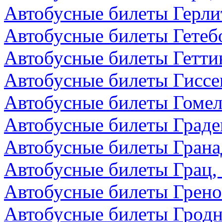
Автобусные билеты Герли
Автобусные билеты Гетеб
Автобусные билеты Гетти
Автобусные билеты Гиссе
Автобусные билеты Гомел
Автобусные билеты Граде
Автобусные билеты Грана
Автобусные билеты Грац,
Автобусные билеты Грено
Автобусные билеты Гродн