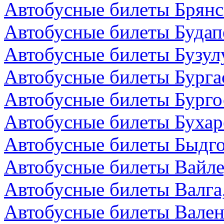
Автобусные билеты Брянс
Автобусные билеты Будап
Автобусные билеты Бузул
Автобусные билеты Бурга
Автобусные билеты Бурго
Автобусные билеты Бухар
Автобусные билеты Быдг
Автобусные билеты Вайле
Автобусные билеты Валга
Автобусные билеты Вален