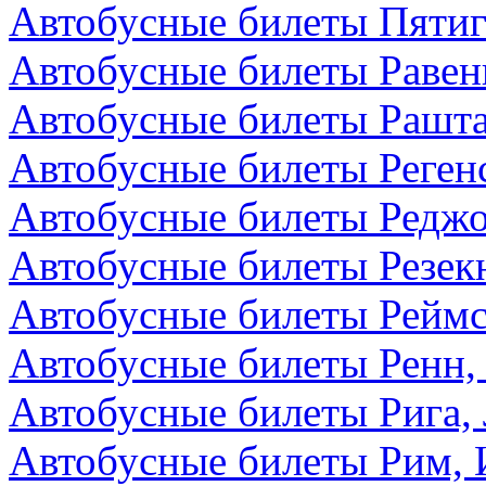
Автобусные билеты Пятиг
Автобусные билеты Равен
Автобусные билеты Рашта
Автобусные билеты Реген
Автобусные билеты Редж
Автобусные билеты Резекн
Автобусные билеты Реймс
Автобусные билеты Ренн,
Автобусные билеты Рига,
Автобусные билеты Рим, 