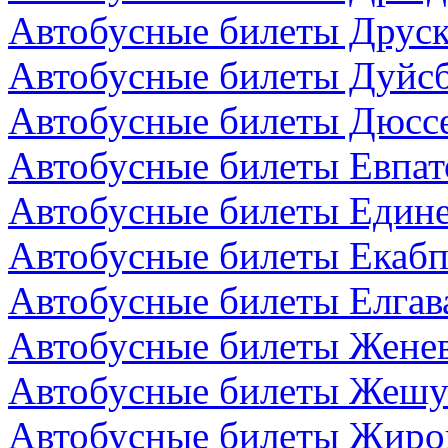
Автобусные билеты Друск
Автобусные билеты Дуйсб
Автобусные билеты Дюсс
Автобусные билеты Евпат
Автобусные билеты Един
Автобусные билеты Екабп
Автобусные билеты Елгав
Автобусные билеты Жене
Автобусные билеты Жешу
Автобусные билеты Жиро