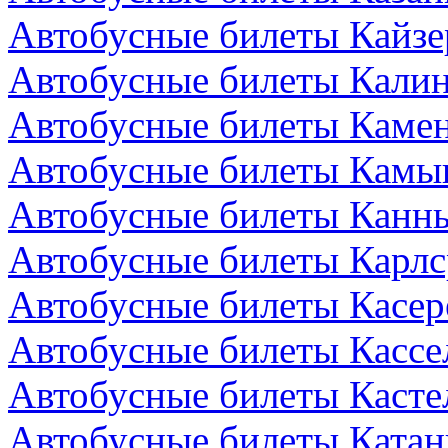
Автобусные билеты Кайзе
Автобусные билеты Калин
Автобусные билеты Камен
Автобусные билеты Камы
Автобусные билеты Канн
Автобусные билеты Карлс
Автобусные билеты Касер
Автобусные билеты Кассе
Автобусные билеты Кастел
Автобусные билеты Катан