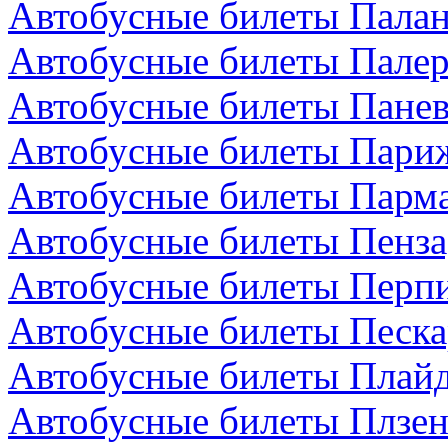
Автобусные билеты Палан
Автобусные билеты Палер
Автобусные билеты Панев
Автобусные билеты Пари
Автобусные билеты Парма
Автобусные билеты Пенза
Автобусные билеты Перп
Автобусные билеты Песка
Автобусные билеты Плайд
Автобусные билеты Плзен