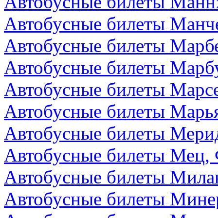
Автобусные билеты Манн
Автобусные билеты Манче
Автобусные билеты Марбе
Автобусные билеты Марбу
Автобусные билеты Марс
Автобусные билеты Марья
Автобусные билеты Мери
Автобусные билеты Мец,
Автобусные билеты Мила
Автобусные билеты Мине