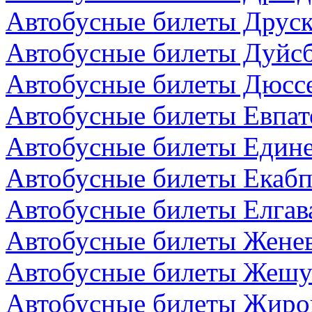
Автобусные билеты Друск
Автобусные билеты Дуйсб
Автобусные билеты Дюсс
Автобусные билеты Евпат
Автобусные билеты Един
Автобусные билеты Екабп
Автобусные билеты Елгав
Автобусные билеты Жене
Автобусные билеты Жешу
Автобусные билеты Жиро