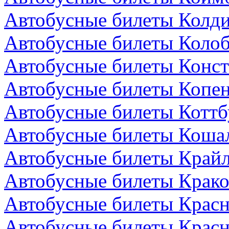
Автобусные билеты Колди
Автобусные билеты Колоб
Автобусные билеты Конст
Автобусные билеты Копен
Автобусные билеты Коттб
Автобусные билеты Коша
Автобусные билеты Крайл
Автобусные билеты Крако
Автобусные билеты Красн
Автобусные билеты Красн