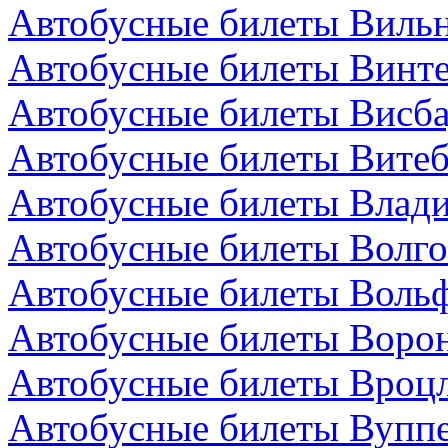
Автобусные билеты Вильн
Автобусные билеты Винт
Автобусные билеты Висба
Автобусные билеты Витеб
Автобусные билеты Влади
Автобусные билеты Волго
Автобусные билеты Вольф
Автобусные билеты Ворон
Автобусные билеты Вроц
Автобусные билеты Вуппе