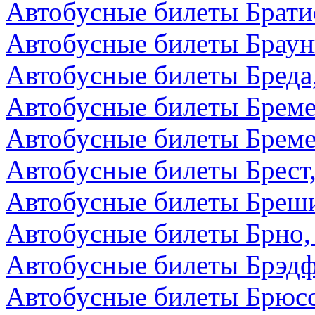
Автобусные билеты Брати
Автобусные билеты Браун
Автобусные билеты Бреда
Автобусные билеты Бреме
Автобусные билеты Бреме
Автобусные билеты Брест,
Автобусные билеты Бреши
Автобусные билеты Брно,
Автобусные билеты Брэдф
Автобусные билеты Брюсс