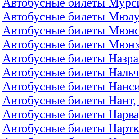
Автобусные билеты Мурс
Автобусные билеты Мюлу
Автобусные билеты Мюнс
Автобусные билеты Мюнх
Автобусные билеты Назра
Автобусные билеты Нальч
Автобусные билеты Нанс
Автобусные билеты Нант,
Автобусные билеты Нарва
Автобусные билеты Нартк