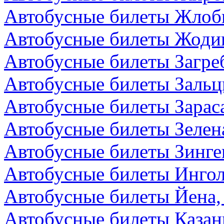
Автобусные билеты Жлоби
Автобусные билеты Жодин
Автобусные билеты Загре
Автобусные билеты Зальц
Автобусные билеты Зарас
Автобусные билеты Зелен
Автобусные билеты Зинге
Автобусные билеты Ингол
Автобусные билеты Йена,
Автобусные билеты Казан