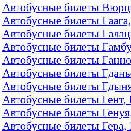
Автобусные билеты Вюрцб
Автобусные билеты Гаага
Автобусные билеты Галац
Автобусные билеты Гамбу
Автобусные билеты Ганно
Автобусные билеты Гдань
Автобусные билеты Гдын
Автобусные билеты Гент, 
Автобусные билеты Генуя
Автобусные билеты Гера,