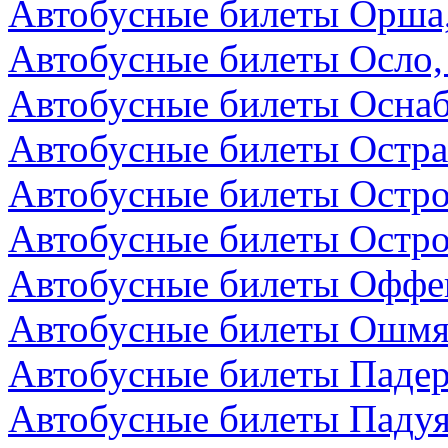
Автобусные билеты Орша,
Автобусные билеты Осло,
Автобусные билеты Осна
Автобусные билеты Остра
Автобусные билеты Остро
Автобусные билеты Остро
Автобусные билеты Оффен
Автобусные билеты Ошмя
Автобусные билеты Падер
Автобусные билеты Падуя