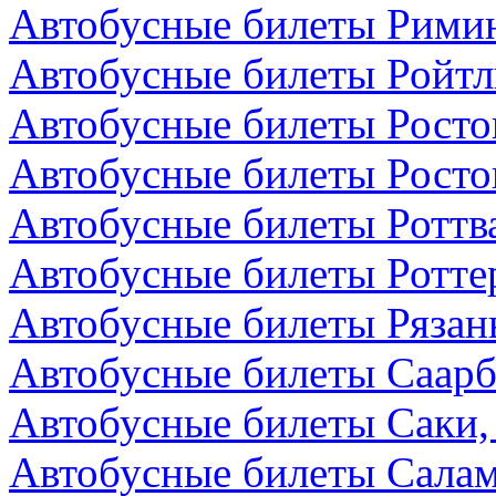
Автобусные билеты Римин
Автобусные билеты Ройтл
Автобусные билеты Росто
Автобусные билеты Росто
Автобусные билеты Роттв
Автобусные билеты Ротте
Автобусные билеты Рязань
Автобусные билеты Саарб
Автобусные билеты Саки,
Автобусные билеты Салам