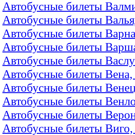
Автобусные билеты Валми
Автобусные билеты Валья
Автобусные билеты Варна
Автобусные билеты Варш
Автобусные билеты Васл
Автобусные билеты Вена,
Автобусные билеты Венец
Автобусные билеты Венл
Автобусные билеты Верон
Автобусные билеты Виго,