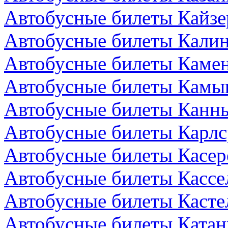
Автобусные билеты Кайзе
Автобусные билеты Калин
Автобусные билеты Камен
Автобусные билеты Камы
Автобусные билеты Канн
Автобусные билеты Карлс
Автобусные билеты Касер
Автобусные билеты Кассе
Автобусные билеты Кастел
Автобусные билеты Катан