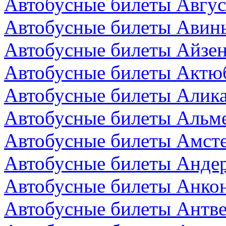
Автобусные билеты Авгус
Автобусные билеты Авин
Автобусные билеты Айзен
Автобусные билеты Актюб
Автобусные билеты Алика
Автобусные билеты Альм
Автобусные билеты Амст
Автобусные билеты Андер
Автобусные билеты Анкон
Автобусные билеты Антве