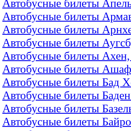
Автобусные билеты Апел
Автобусные билеты Армав
Автобусные билеты Арнх
Автобусные билеты Аугсб
Автобусные билеты Ахен,
Автобусные билеты Ашаф
Автобусные билеты Бад Х
Автобусные билеты Баден
Автобусные билеты Базел
Автобусные билеты Байро