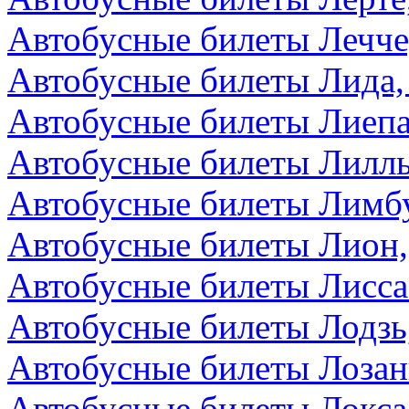
Автобусные билеты Лечче
Автобусные билеты Лида,
Автобусные билеты Лиепа
Автобусные билеты Лилл
Автобусные билеты Лимбу
Автобусные билеты Лион
Автобусные билеты Лисса
Автобусные билеты Лодзь
Автобусные билеты Лоза
Автобусные билеты Локса