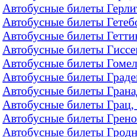
Автобусные билеты Герли
Автобусные билеты Гетеб
Автобусные билеты Гетти
Автобусные билеты Гиссе
Автобусные билеты Гомел
Автобусные билеты Граде
Автобусные билеты Грана
Автобусные билеты Грац,
Автобусные билеты Грено
Автобусные билеты Гродн