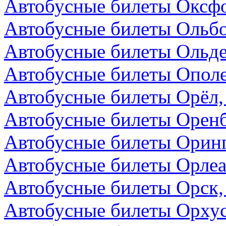
Автобусные билеты Оксфо
Автобусные билеты Ольбо
Автобусные билеты Ольде
Автобусные билеты Опол
Автобусные билеты Орёл,
Автобусные билеты Оренб
Автобусные билеты Оринг
Автобусные билеты Орлеа
Автобусные билеты Орск,
Автобусные билеты Орхус