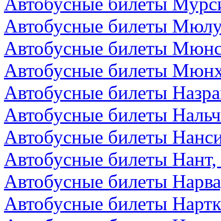
Автобусные билеты Мурс
Автобусные билеты Мюлу
Автобусные билеты Мюнс
Автобусные билеты Мюнх
Автобусные билеты Назра
Автобусные билеты Нальч
Автобусные билеты Нанс
Автобусные билеты Нант,
Автобусные билеты Нарва
Автобусные билеты Нартк