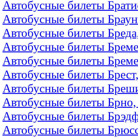
Автобусные билеты Брати
Автобусные билеты Браун
Автобусные билеты Бреда
Автобусные билеты Бреме
Автобусные билеты Бреме
Автобусные билеты Брест,
Автобусные билеты Бреши
Автобусные билеты Брно,
Автобусные билеты Брэдф
Автобусные билеты Брюсс