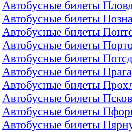
Автобусные билеты Пловд
Автобусные билеты Позн
Автобусные билеты Понте
Автобусные билеты Порто
Автобусные билеты Потсд
Автобусные билеты Прага
Автобусные билеты Прохл
Автобусные билеты Псков
Автобусные билеты Пфор
Автобусные билеты Пярну