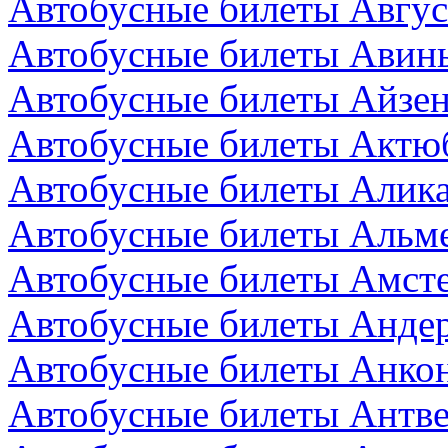
Автобусные билеты Авгус
Автобусные билеты Авин
Автобусные билеты Айзен
Автобусные билеты Актюб
Автобусные билеты Алика
Автобусные билеты Альм
Автобусные билеты Амст
Автобусные билеты Андер
Автобусные билеты Анкон
Автобусные билеты Антве