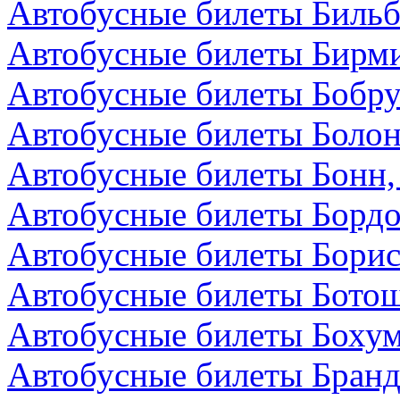
Автобусные билеты Бильб
Автобусные билеты Бирми
Автобусные билеты Бобру
Автобусные билеты Болон
Автобусные билеты Бонн,
Автобусные билеты Бордо
Автобусные билеты Борис
Автобусные билеты Бото
Автобусные билеты Бохум
Автобусные билеты Бранд