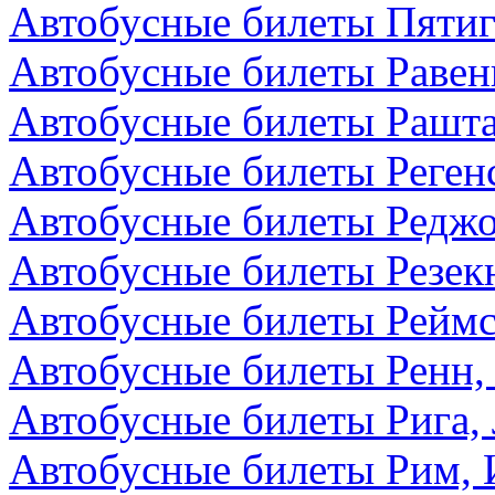
Автобусные билеты Пятиг
Автобусные билеты Равен
Автобусные билеты Рашта
Автобусные билеты Реген
Автобусные билеты Редж
Автобусные билеты Резекн
Автобусные билеты Реймс
Автобусные билеты Ренн,
Автобусные билеты Рига,
Автобусные билеты Рим, 