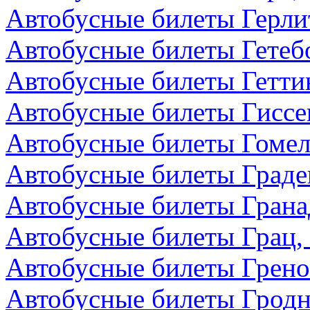
Автобусные билеты Герли
Автобусные билеты Гетеб
Автобусные билеты Гетти
Автобусные билеты Гиссе
Автобусные билеты Гомел
Автобусные билеты Граде
Автобусные билеты Грана
Автобусные билеты Грац,
Автобусные билеты Грено
Автобусные билеты Гродн