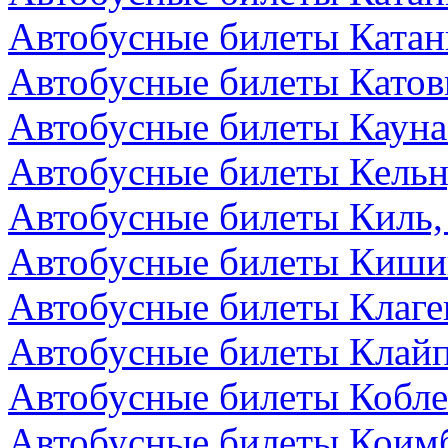
Автобусные билеты Катан
Автобусные билеты Катов
Автобусные билеты Кауна
Автобусные билеты Кельн
Автобусные билеты Киль,
Автобусные билеты Киши
Автобусные билеты Клаге
Автобусные билеты Клайп
Автобусные билеты Кобле
Автобусные билеты Коимб