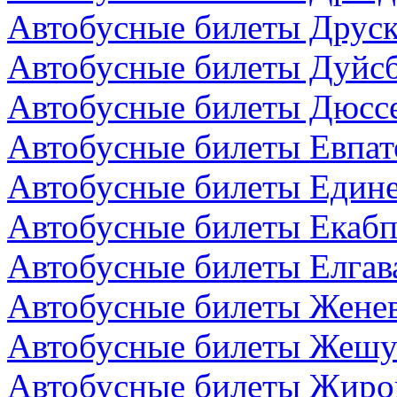
Автобусные билеты Друск
Автобусные билеты Дуйсб
Автобусные билеты Дюсс
Автобусные билеты Евпат
Автобусные билеты Един
Автобусные билеты Екабп
Автобусные билеты Елгав
Автобусные билеты Жене
Автобусные билеты Жешу
Автобусные билеты Жиро