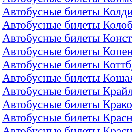
Автобусные билеты Колди
Автобусные билеты Колоб
Автобусные билеты Конст
Автобусные билеты Копен
Автобусные билеты Коттб
Автобусные билеты Коша
Автобусные билеты Крайл
Автобусные билеты Крако
Автобусные билеты Красн
Автобусные билеты Красн