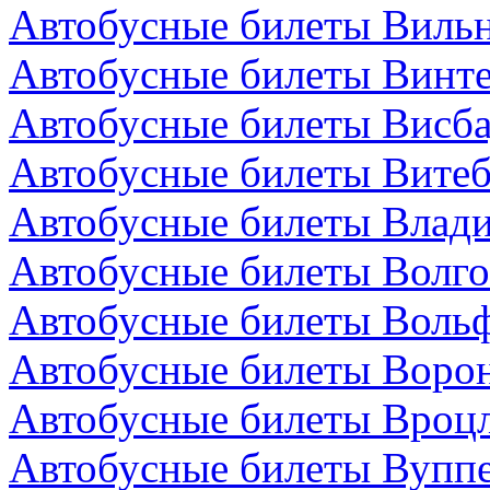
Автобусные билеты Вильн
Автобусные билеты Винт
Автобусные билеты Висба
Автобусные билеты Витеб
Автобусные билеты Влади
Автобусные билеты Волго
Автобусные билеты Вольф
Автобусные билеты Ворон
Автобусные билеты Вроц
Автобусные билеты Вуппе