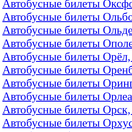
Автобусные билеты Оксфо
Автобусные билеты Ольбо
Автобусные билеты Ольде
Автобусные билеты Опол
Автобусные билеты Орёл,
Автобусные билеты Оренб
Автобусные билеты Оринг
Автобусные билеты Орлеа
Автобусные билеты Орск,
Автобусные билеты Орхус