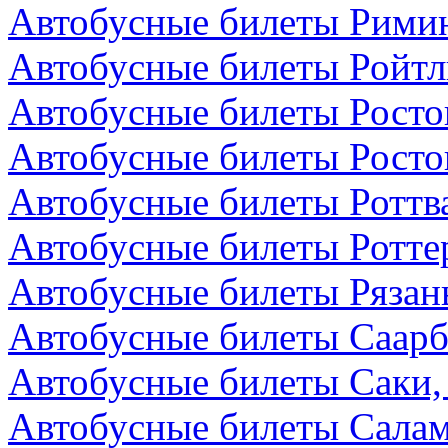
Автобусные билеты Римин
Автобусные билеты Ройтл
Автобусные билеты Росто
Автобусные билеты Росто
Автобусные билеты Роттв
Автобусные билеты Ротте
Автобусные билеты Рязань
Автобусные билеты Саарб
Автобусные билеты Саки,
Автобусные билеты Салам