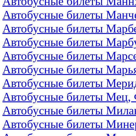
Автобусные билеты Манн
Автобусные билеты Манче
Автобусные билеты Марбе
Автобусные билеты Марбу
Автобусные билеты Марс
Автобусные билеты Марья
Автобусные билеты Мери
Автобусные билеты Мец,
Автобусные билеты Мила
Автобусные билеты Мине