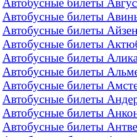
Автобусные билеты Авгус
Автобусные билеты Авин
Автобусные билеты Айзен
Автобусные билеты Актюб
Автобусные билеты Алика
Автобусные билеты Альм
Автобусные билеты Амст
Автобусные билеты Андер
Автобусные билеты Анкон
Автобусные билеты Антве