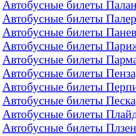
Автобусные билеты Палан
Автобусные билеты Палер
Автобусные билеты Панев
Автобусные билеты Пари
Автобусные билеты Парма
Автобусные билеты Пенза
Автобусные билеты Перп
Автобусные билеты Песка
Автобусные билеты Плайд
Автобусные билеты Плзен