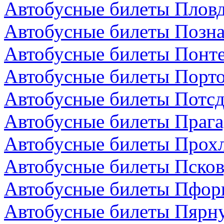
Автобусные билеты Пловд
Автобусные билеты Позн
Автобусные билеты Понте
Автобусные билеты Порто
Автобусные билеты Потсд
Автобусные билеты Прага
Автобусные билеты Прохл
Автобусные билеты Псков
Автобусные билеты Пфор
Автобусные билеты Пярну