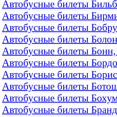
Автобусные билеты Бильб
Автобусные билеты Бирми
Автобусные билеты Бобру
Автобусные билеты Болон
Автобусные билеты Бонн,
Автобусные билеты Бордо
Автобусные билеты Борис
Автобусные билеты Бото
Автобусные билеты Бохум
Автобусные билеты Бранд