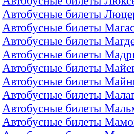
Автобусные билеты Люкс
Автобусные билеты Люце
Автобусные билеты Магас
Автобусные билеты Магде
Автобусные билеты Мадр
Автобусные билеты Майен
Автобусные билеты Майн
Автобусные билеты Малаг
Автобусные билеты Маль
Автобусные билеты Мамо