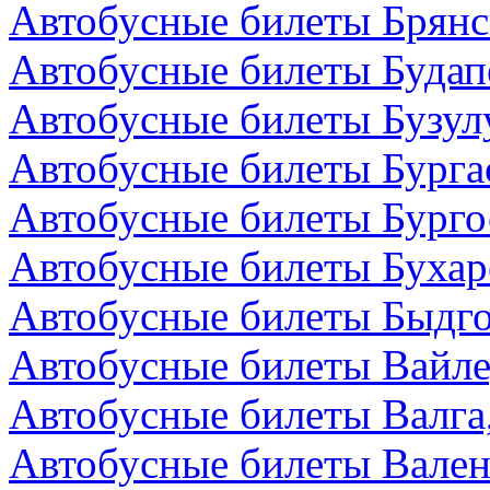
Автобусные билеты Брянс
Автобусные билеты Будап
Автобусные билеты Бузул
Автобусные билеты Бурга
Автобусные билеты Бурго
Автобусные билеты Бухар
Автобусные билеты Быдг
Автобусные билеты Вайле
Автобусные билеты Валга
Автобусные билеты Вален