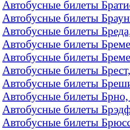
Автобусные билеты Брати
Автобусные билеты Браун
Автобусные билеты Бреда
Автобусные билеты Бреме
Автобусные билеты Бреме
Автобусные билеты Брест,
Автобусные билеты Бреши
Автобусные билеты Брно,
Автобусные билеты Брэдф
Автобусные билеты Брюсс