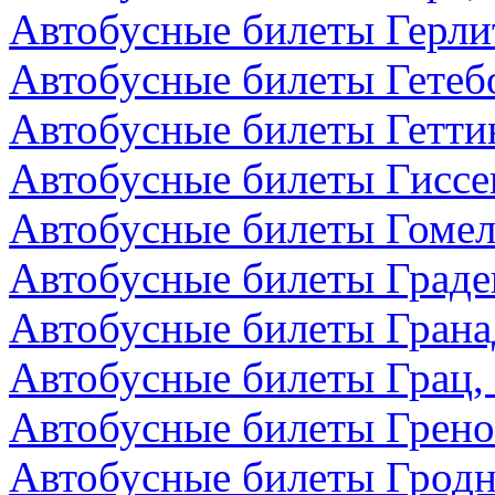
Автобусные билеты Герли
Автобусные билеты Гетеб
Автобусные билеты Гетти
Автобусные билеты Гиссе
Автобусные билеты Гомел
Автобусные билеты Граде
Автобусные билеты Грана
Автобусные билеты Грац,
Автобусные билеты Грено
Автобусные билеты Гродн