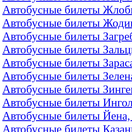
Автобусные билеты Жлоби
Автобусные билеты Жодин
Автобусные билеты Загре
Автобусные билеты Зальц
Автобусные билеты Зарас
Автобусные билеты Зелен
Автобусные билеты Зинге
Автобусные билеты Ингол
Автобусные билеты Йена,
Автобусные билеты Казан