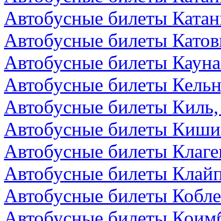
Автобусные билеты Катан
Автобусные билеты Катов
Автобусные билеты Кауна
Автобусные билеты Кельн
Автобусные билеты Киль,
Автобусные билеты Киши
Автобусные билеты Клаге
Автобусные билеты Клайп
Автобусные билеты Кобле
Автобусные билеты Коимб