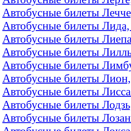
Автобусные билеты Лечче
Автобусные билеты Лида,
Автобусные билеты Лиепа
Автобусные билеты Лилл
Автобусные билеты Лимбу
Автобусные билеты Лион
Автобусные билеты Лисса
Автобусные билеты Лодзь
Автобусные билеты Лоза
Автобусные билеты Локса