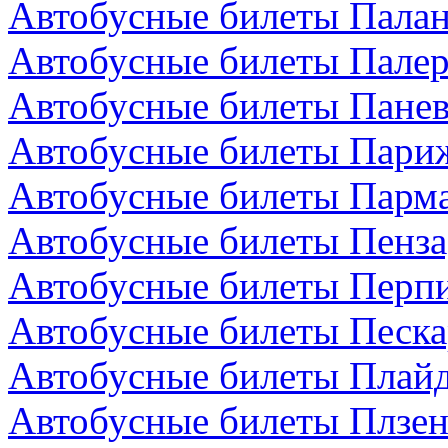
Автобусные билеты Палан
Автобусные билеты Палер
Автобусные билеты Панев
Автобусные билеты Пари
Автобусные билеты Парма
Автобусные билеты Пенза
Автобусные билеты Перп
Автобусные билеты Песка
Автобусные билеты Плайд
Автобусные билеты Плзен