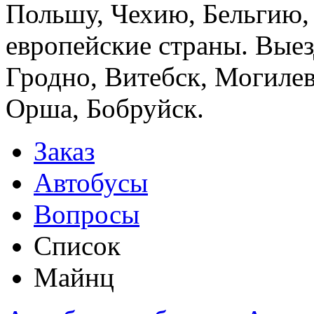
Польшу, Чехию, Бельгию,
европейские страны. Выез
Гродно, Витебск, Могилев
Орша, Бобруйск.
Заказ
Автобусы
Вопросы
Список
Майнц