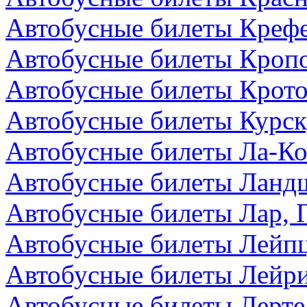
Автобусные билеты Крефе
Автобусные билеты Кропо
Автобусные билеты Крото
Автобусные билеты Курск
Автобусные билеты Ла-Ко
Автобусные билеты Ландш
Автобусные билеты Лар, 
Автобусные билеты Лейпц
Автобусные билеты Лейри
Автобусные билеты Лерте