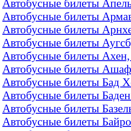
Автобусные билеты Апел
Автобусные билеты Армав
Автобусные билеты Арнх
Автобусные билеты Аугсб
Автобусные билеты Ахен,
Автобусные билеты Ашаф
Автобусные билеты Бад Х
Автобусные билеты Баден
Автобусные билеты Базел
Автобусные билеты Байро