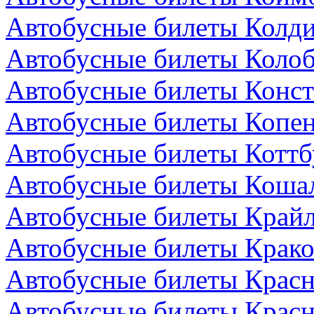
Автобусные билеты Колди
Автобусные билеты Колоб
Автобусные билеты Конст
Автобусные билеты Копен
Автобусные билеты Коттб
Автобусные билеты Коша
Автобусные билеты Крайл
Автобусные билеты Крако
Автобусные билеты Красн
Автобусные билеты Красн