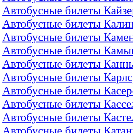
Автобусные билеты Кайзе
Автобусные билеты Калин
Автобусные билеты Камен
Автобусные билеты Камы
Автобусные билеты Канн
Автобусные билеты Карлс
Автобусные билеты Касер
Автобусные билеты Кассе
Автобусные билеты Кастел
Автобусные билеты Катан