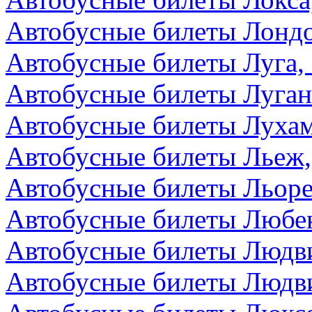
Автобусные билеты Лондо
Автобусные билеты Луга,
Автобусные билеты Луга
Автобусные билеты Лухам
Автобусные билеты Льеж,
Автобусные билеты Льоре
Автобусные билеты Любек
Автобусные билеты Людви
Автобусные билеты Людви