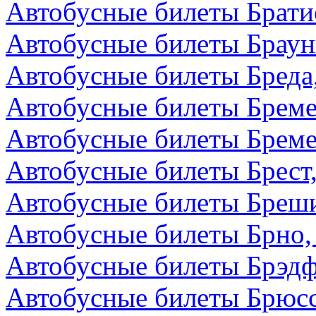
Автобусные билеты Брати
Автобусные билеты Браун
Автобусные билеты Бреда
Автобусные билеты Бреме
Автобусные билеты Бреме
Автобусные билеты Брест,
Автобусные билеты Бреши
Автобусные билеты Брно,
Автобусные билеты Брэдф
Автобусные билеты Брюсс