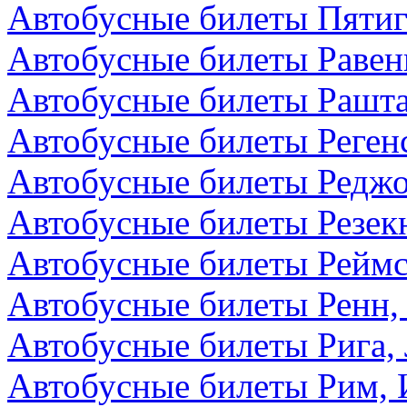
Автобусные билеты Пятиг
Автобусные билеты Равен
Автобусные билеты Рашта
Автобусные билеты Реген
Автобусные билеты Редж
Автобусные билеты Резекн
Автобусные билеты Реймс
Автобусные билеты Ренн,
Автобусные билеты Рига,
Автобусные билеты Рим, 