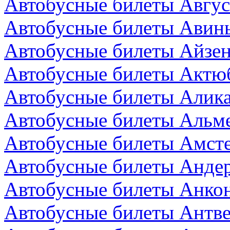
Автобусные билеты Авгус
Автобусные билеты Авин
Автобусные билеты Айзен
Автобусные билеты Актюб
Автобусные билеты Алика
Автобусные билеты Альм
Автобусные билеты Амст
Автобусные билеты Андер
Автобусные билеты Анкон
Автобусные билеты Антве