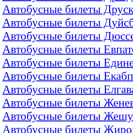
Автобусные билеты Друск
Автобусные билеты Дуйсб
Автобусные билеты Дюсс
Автобусные билеты Евпат
Автобусные билеты Един
Автобусные билеты Екабп
Автобусные билеты Елгав
Автобусные билеты Жене
Автобусные билеты Жешу
Автобусные билеты Жиро