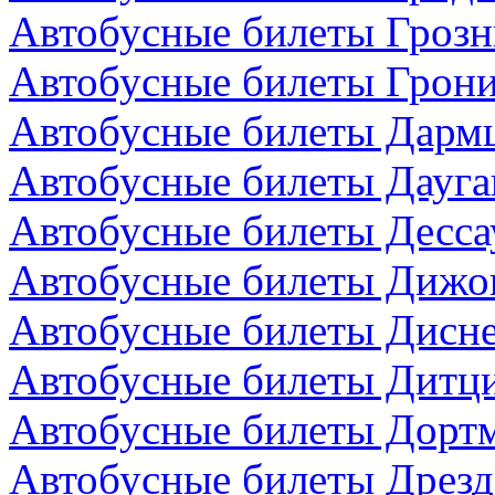
Автобусные билеты Грозн
Автобусные билеты Грони
Автобусные билеты Дармш
Автобусные билеты Дауга
Автобусные билеты Десса
Автобусные билеты Дижо
Автобусные билеты Дисн
Автобусные билеты Дитци
Автобусные билеты Дортм
Автобусные билеты Дрезд