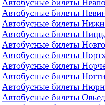
Автобусные билеты Неапо
Автобусные билеты Невин
Автобусные билеты Нижн
Автобусные билеты Ницц
Автобусные билеты Новго
Автобусные билеты Нортх
Автобусные билеты Норч
Автобусные билеты Нотти
Автобусные билеты Нюрнб
Автобусные билеты Овьед