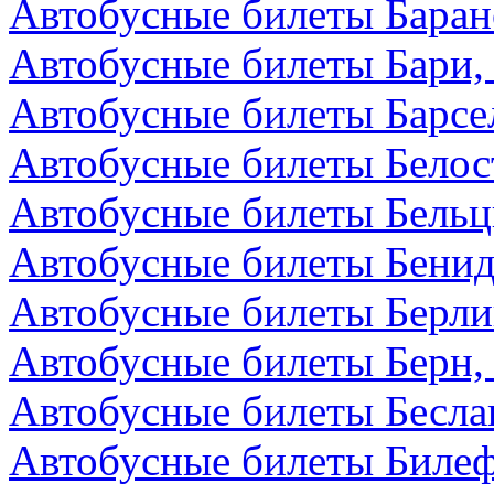
Автобусные билеты Баран
Автобусные билеты Бари,
Автобусные билеты Барсе
Автобусные билеты Белос
Автобусные билеты Бельц
Автобусные билеты Бенид
Автобусные билеты Берли
Автобусные билеты Берн
Автобусные билеты Бесла
Автобусные билеты Билеф