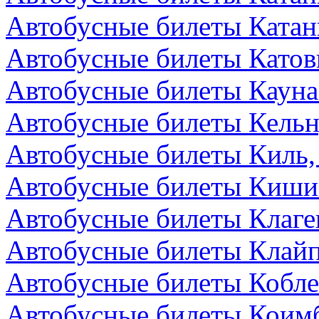
Автобусные билеты Катан
Автобусные билеты Катов
Автобусные билеты Кауна
Автобусные билеты Кельн
Автобусные билеты Киль,
Автобусные билеты Киши
Автобусные билеты Клаге
Автобусные билеты Клайп
Автобусные билеты Кобле
Автобусные билеты Коимб