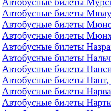
Автобусные билеты Мурс
Автобусные билеты Мюлу
Автобусные билеты Мюнс
Автобусные билеты Мюнх
Автобусные билеты Назра
Автобусные билеты Нальч
Автобусные билеты Нанс
Автобусные билеты Нант,
Автобусные билеты Нарва
Автобусные билеты Нартк