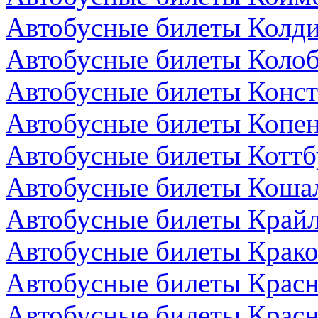
Автобусные билеты Колди
Автобусные билеты Колоб
Автобусные билеты Конст
Автобусные билеты Копен
Автобусные билеты Коттб
Автобусные билеты Коша
Автобусные билеты Крайл
Автобусные билеты Крако
Автобусные билеты Красн
Автобусные билеты Красн