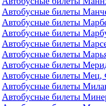
Автобусные билеты Манн
Автобусные билеты Манче
Автобусные билеты Марбе
Автобусные билеты Марбу
Автобусные билеты Марс
Автобусные билеты Марья
Автобусные билеты Мери
Автобусные билеты Мец,
Автобусные билеты Мила
Автобусные билеты Мине