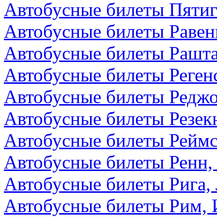
Автобусные билеты Пятиг
Автобусные билеты Равен
Автобусные билеты Рашта
Автобусные билеты Реген
Автобусные билеты Редж
Автобусные билеты Резекн
Автобусные билеты Реймс
Автобусные билеты Ренн,
Автобусные билеты Рига,
Автобусные билеты Рим, 