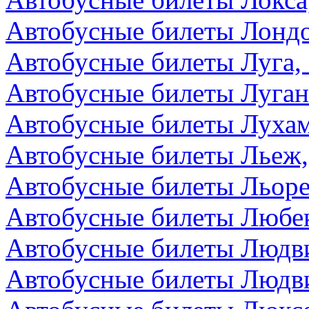
Автобусные билеты Лондо
Автобусные билеты Луга,
Автобусные билеты Луга
Автобусные билеты Лухам
Автобусные билеты Льеж,
Автобусные билеты Льоре
Автобусные билеты Любек
Автобусные билеты Людви
Автобусные билеты Людви