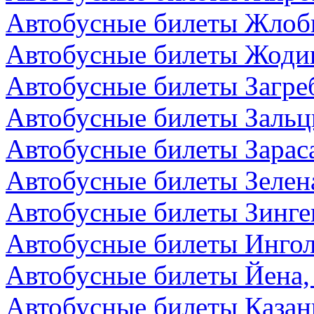
Автобусные билеты Жлоби
Автобусные билеты Жодин
Автобусные билеты Загре
Автобусные билеты Зальц
Автобусные билеты Зарас
Автобусные билеты Зелен
Автобусные билеты Зинге
Автобусные билеты Ингол
Автобусные билеты Йена,
Автобусные билеты Казан