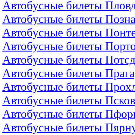
Автобусные билеты Пловд
Автобусные билеты Позн
Автобусные билеты Понте
Автобусные билеты Порто
Автобусные билеты Потсд
Автобусные билеты Прага
Автобусные билеты Прохл
Автобусные билеты Псков
Автобусные билеты Пфор
Автобусные билеты Пярну