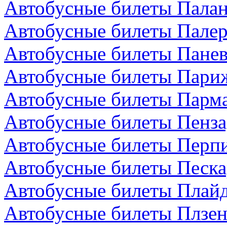
Автобусные билеты Палан
Автобусные билеты Палер
Автобусные билеты Панев
Автобусные билеты Пари
Автобусные билеты Парма
Автобусные билеты Пенза
Автобусные билеты Перп
Автобусные билеты Песка
Автобусные билеты Плайд
Автобусные билеты Плзен