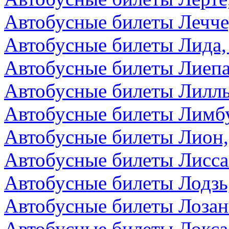
Автобусные билеты Лечче
Автобусные билеты Лида,
Автобусные билеты Лиепа
Автобусные билеты Лилл
Автобусные билеты Лимбу
Автобусные билеты Лион
Автобусные билеты Лисса
Автобусные билеты Лодзь
Автобусные билеты Лоза
Автобусные билеты Локса