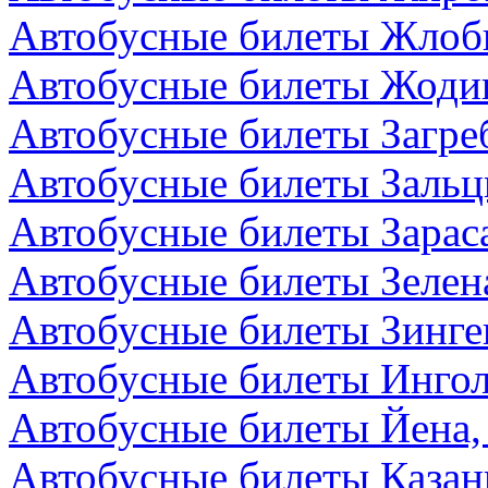
Автобусные билеты Жлоби
Автобусные билеты Жодин
Автобусные билеты Загре
Автобусные билеты Зальц
Автобусные билеты Зарас
Автобусные билеты Зелен
Автобусные билеты Зинге
Автобусные билеты Ингол
Автобусные билеты Йена,
Автобусные билеты Казан