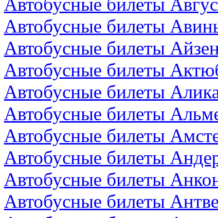
Автобусные билеты Авгус
Автобусные билеты Авин
Автобусные билеты Айзен
Автобусные билеты Актюб
Автобусные билеты Алика
Автобусные билеты Альм
Автобусные билеты Амст
Автобусные билеты Андер
Автобусные билеты Анкон
Автобусные билеты Антве