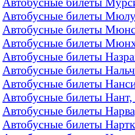
Автобусные билеты Мурс
Автобусные билеты Мюлу
Автобусные билеты Мюнс
Автобусные билеты Мюнх
Автобусные билеты Назра
Автобусные билеты Нальч
Автобусные билеты Нанс
Автобусные билеты Нант,
Автобусные билеты Нарва
Автобусные билеты Нартк