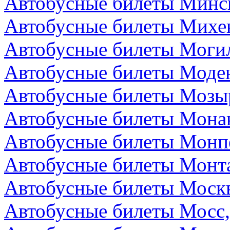
Автобусные билеты Минск
Автобусные билеты Михе
Автобусные билеты Могил
Автобусные билеты Моден
Автобусные билеты Мозыр
Автобусные билеты Мона
Автобусные билеты Монп
Автобусные билеты Монта
Автобусные билеты Москв
Автобусные билеты Мосс,