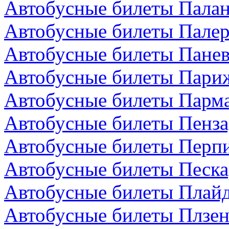
Автобусные билеты Палан
Автобусные билеты Палер
Автобусные билеты Панев
Автобусные билеты Пари
Автобусные билеты Парма
Автобусные билеты Пенза
Автобусные билеты Перп
Автобусные билеты Песка
Автобусные билеты Плайд
Автобусные билеты Плзен