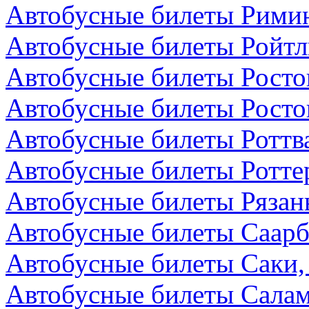
Автобусные билеты Римин
Автобусные билеты Ройтл
Автобусные билеты Росто
Автобусные билеты Росто
Автобусные билеты Роттв
Автобусные билеты Ротте
Автобусные билеты Рязань
Автобусные билеты Саарб
Автобусные билеты Саки,
Автобусные билеты Салам