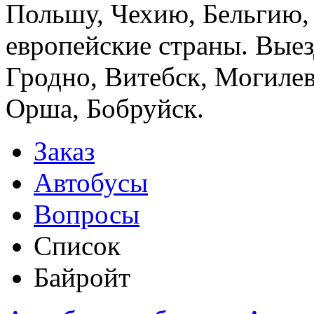
Польшу, Чехию, Бельгию,
европейские страны. Выез
Гродно, Витебск, Могилев
Орша, Бобруйск.
Заказ
Автобусы
Вопросы
Список
Байройт