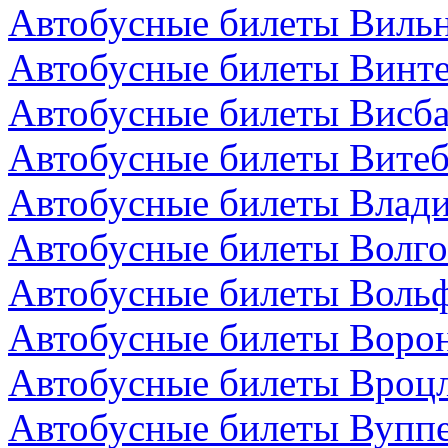
Автобусные билеты Вильн
Автобусные билеты Винт
Автобусные билеты Висба
Автобусные билеты Витеб
Автобусные билеты Влади
Автобусные билеты Волго
Автобусные билеты Вольф
Автобусные билеты Ворон
Автобусные билеты Вроц
Автобусные билеты Вуппе