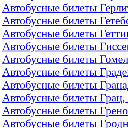
Автобусные билеты Герли
Автобусные билеты Гетеб
Автобусные билеты Гетти
Автобусные билеты Гиссе
Автобусные билеты Гомел
Автобусные билеты Граде
Автобусные билеты Грана
Автобусные билеты Грац,
Автобусные билеты Грено
Автобусные билеты Гродн