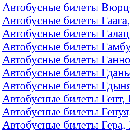
Автобусные билеты Вюрцб
Автобусные билеты Гаага
Автобусные билеты Галац
Автобусные билеты Гамбу
Автобусные билеты Ганно
Автобусные билеты Гдань
Автобусные билеты Гдын
Автобусные билеты Гент, 
Автобусные билеты Генуя
Автобусные билеты Гера,