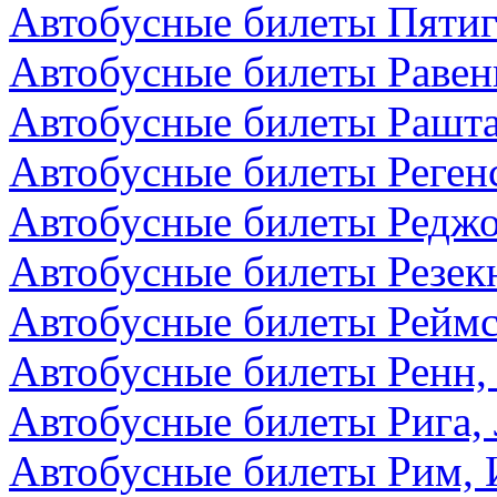
Автобусные билеты Пятиг
Автобусные билеты Равен
Автобусные билеты Рашта
Автобусные билеты Реген
Автобусные билеты Редж
Автобусные билеты Резекн
Автобусные билеты Реймс
Автобусные билеты Ренн,
Автобусные билеты Рига,
Автобусные билеты Рим, 