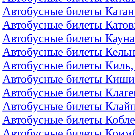
Автобусные билеты Катан
Автобусные билеты Катов
Автобусные билеты Кауна
Автобусные билеты Кельн
Автобусные билеты Киль,
Автобусные билеты Киши
Автобусные билеты Клаге
Автобусные билеты Клайп
Автобусные билеты Кобле
Автобусные билеты Коимб